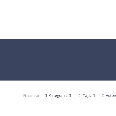
HOME
ABOUT US
MENU
Filtrar por
Categorías
Tags
Autor