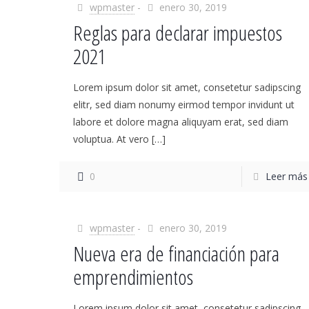
wpmaster
-
enero 30, 2019
Reglas para declarar impuestos
2021
Lorem ipsum dolor sit amet, consetetur sadipscing
elitr, sed diam nonumy eirmod tempor invidunt ut
labore et dolore magna aliquyam erat, sed diam
voluptua. At vero
[…]
0
Leer más
wpmaster
-
enero 30, 2019
Nueva era de financiación para
emprendimientos
Lorem ipsum dolor sit amet, consetetur sadipscing